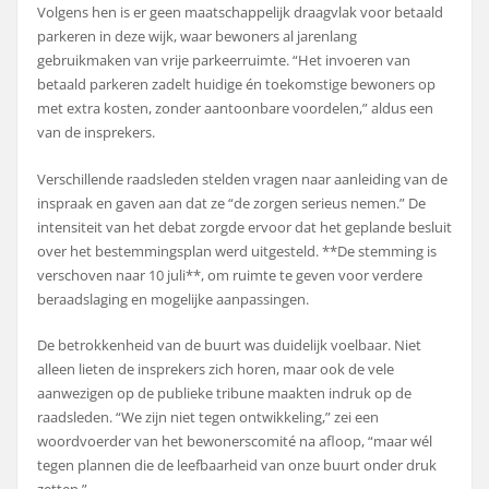
Volgens hen is er geen maatschappelijk draagvlak voor betaald
parkeren in deze wijk, waar bewoners al jarenlang
gebruikmaken van vrije parkeerruimte. “Het invoeren van
betaald parkeren zadelt huidige én toekomstige bewoners op
met extra kosten, zonder aantoonbare voordelen,” aldus een
van de insprekers.
Verschillende raadsleden stelden vragen naar aanleiding van de
inspraak en gaven aan dat ze “de zorgen serieus nemen.” De
intensiteit van het debat zorgde ervoor dat het geplande besluit
over het bestemmingsplan werd uitgesteld. **De stemming is
verschoven naar 10 juli**, om ruimte te geven voor verdere
beraadslaging en mogelijke aanpassingen.
De betrokkenheid van de buurt was duidelijk voelbaar. Niet
alleen lieten de insprekers zich horen, maar ook de vele
aanwezigen op de publieke tribune maakten indruk op de
raadsleden. “We zijn niet tegen ontwikkeling,” zei een
woordvoerder van het bewonerscomité na afloop, “maar wél
tegen plannen die de leefbaarheid van onze buurt onder druk
zetten.”