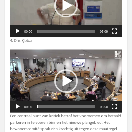
00:00
05:09
4. Dhr. Çoban
Videospeler
00:00
03:50
Een centraal punt van kritiek betrof het voornemen om betaald
parkeren in te voeren binnen het nieuwe plangebied. Het
bewonerscomité sprak zich krachtig uit tegen deze maatregel.