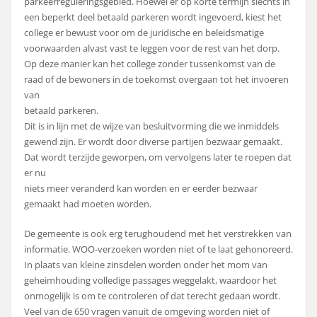
parkeerreguleringsgebied. Hoewel er op korte termijn slechts in
een beperkt deel betaald parkeren wordt ingevoerd, kiest het
college er bewust voor om de juridische en beleidsmatige
voorwaarden alvast vast te leggen voor de rest van het dorp.
Op deze manier kan het college zonder tussenkomst van de
raad of de bewoners in de toekomst overgaan tot het invoeren
van
betaald parkeren.
Dit is in lijn met de wijze van besluitvorming die we inmiddels
gewend zijn. Er wordt door diverse partijen bezwaar gemaakt.
Dat wordt terzijde geworpen, om vervolgens later te roepen dat
er nu
niets meer veranderd kan worden en er eerder bezwaar
gemaakt had moeten worden.
De gemeente is ook erg terughoudend met het verstrekken van
informatie. WOO-verzoeken worden niet of te laat gehonoreerd.
In plaats van kleine zinsdelen worden onder het mom van
geheimhouding volledige passages weggelakt, waardoor het
onmogelijk is om te controleren of dat terecht gedaan wordt.
Veel van de 650 vragen vanuit de omgeving worden niet of