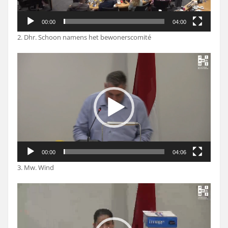
00:00
04:00
2. Dhr. Schoon namens het bewonerscomité
Videospeler
00:00
04:06
3. Mw. Wind
Videospeler