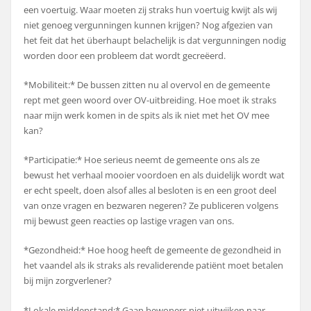
een voertuig. Waar moeten zij straks hun voertuig kwijt als wij
niet genoeg vergunningen kunnen krijgen? Nog afgezien van
het feit dat het überhaupt belachelijk is dat vergunningen nodig
worden door een probleem dat wordt gecreëerd.
*Mobiliteit:* De bussen zitten nu al overvol en de gemeente
rept met geen woord over OV-uitbreiding. Hoe moet ik straks
naar mijn werk komen in de spits als ik niet met het OV mee
kan?
*Participatie:* Hoe serieus neemt de gemeente ons als ze
bewust het verhaal mooier voordoen en als duidelijk wordt wat
er echt speelt, doen alsof alles al besloten is en een groot deel
van onze vragen en bezwaren negeren? Ze publiceren volgens
mij bewust geen reacties op lastige vragen van ons.
*Gezondheid:* Hoe hoog heeft de gemeente de gezondheid in
het vaandel als ik straks als revaliderende patiënt moet betalen
bij mijn zorgverlener?
*Lokale middenstand:* Gaan bewoners niet uitwijken naar