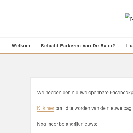
Ga
naar
de
inhoud
Welkom
Betaald Parkeren Van De Baan?
La
We hebben een nieuwe openbare Facebookpag
Klik hier
om lid te worden van de nieuwe pagina
Nog meer belangrijk nieuws: